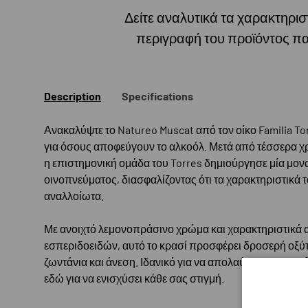
Δείτε αναλυτικά τα χαρακτηριστ
περιγραφή του προϊόντος π
Description
Specifications
Ανακαλύψτε το Natureo Muscat από τον οίκο Familia Tor
για όσους αποφεύγουν το αλκοόλ. Μετά από τέσσερα χρ
η επιστημονική ομάδα του Torres δημιούργησε μία μον
οινοπνεύματος, διασφαλίζοντας ότι τα χαρακτηριστικά
αναλλοίωτα.
Με ανοιχτό λεμονοπράσινο χρώμα και χαρακτηριστικά
εσπεριδοειδών, αυτό το κρασί προσφέρει δροσερή οξύ
ζωντάνια και άνεση. Ιδανικό για να απολαύσετε στους 8°
εδώ για να ενισχύσει κάθε σας στιγμή.