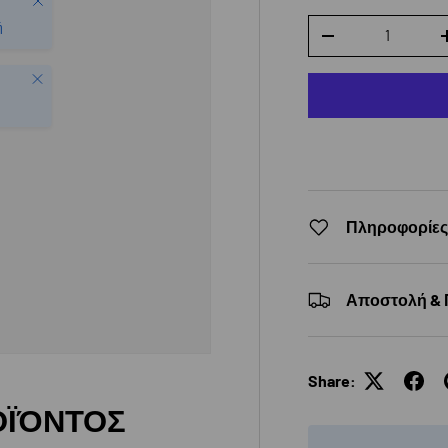
Qty
ή
DECREASE QUANTI
Close
Πληροφορίε
Αποστολή &
Share:
ΟΪΌΝΤΟΣ