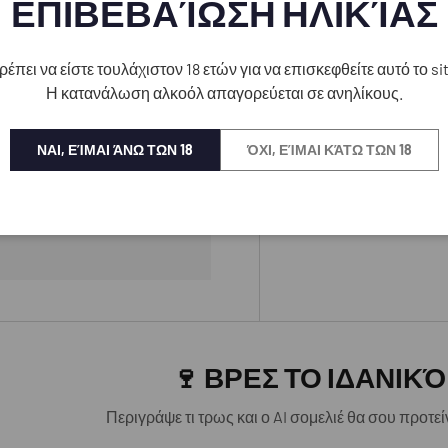
ΕΠΙΒΕΒΑΊΩΣΗ ΗΛΙΚΊΑΣ
ρέπει να είστε τουλάχιστον 18 ετών για να επισκεφθείτε αυτό το sit
Η κατανάλωση αλκοόλ απαγορεύεται σε ανηλίκους.
ΝΑΙ, ΕΊΜΑΙ ΆΝΩ ΤΩΝ 18
ΌΧΙ, ΕΊΜΑΙ ΚΆΤΩ ΤΩΝ 18
ν αποθηκεύουμε στοιχεία
🍷 ΒΡΕΣ ΤΟ ΙΔΑΝΙΚΌ
Περιγράψε τι τρως και ο AI σομελιέ θα σου προτεί