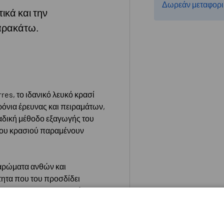
Δωρεάν μεταφορι
ικά και την
αρακάτω.
res, το ιδανικό λευκό κρασί
όνια έρευνας και πειραμάτων,
αδική μέθοδο εξαγωγής του
 του κρασιού παραμένουν
 αρώματα ανθών και
τητα που του προσδίδει
C, το Natureo Muscat είναι