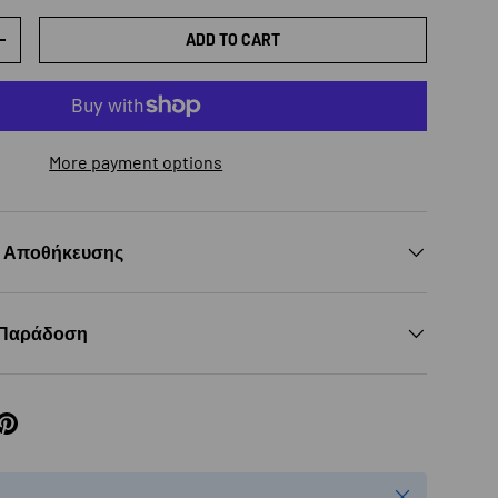
ADD TO CART
TY
INCREASE QUANTITY
More payment options
ς Αποθήκευσης
 Παράδοση
Close