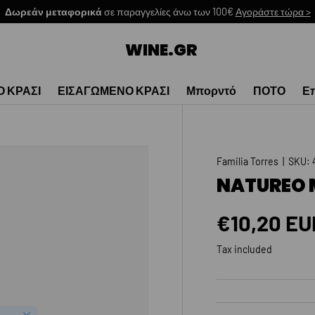
Δωρεάν μεταφορικά
σε παραγγελίες άνω των 100€
Αγοράστε τώρα >
WINE.GR
Ο ΚΡΑΣΙ
ΕΙΣΑΓΩΜΕΝΟ ΚΡΑΣΙ
Μπορντό
ΠΟΤΟ
Επ
Familia Torres
|
SKU:
NATUREO 
Regular p
€10,20 EU
Tax included
Close