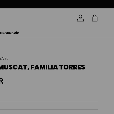
Log in
Bag
ικοινωνία
47790
MUSCAT, FAMILIA TORRES
rice
R